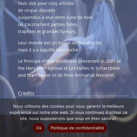
Huis clos pour cinq artistes
de cirque dépotés
suspendus à leur demi-lune de miel
où s’accrochent petites folies,
trapèzes et grandes fureurs.
Leur monde est un ballon de baudruche
mais il y a aiguille sous roche.
Le Principe d’Incertitude was presented in 2001 at
the Hors Piste festival at Les Halles in Schaerbeek
and the Theater in de Piste festival at Neerpelt.
Credits
Nous utilisons des cookies pour vous garantir la meilleure
Photo
expérience sur notre site web. Si vous continuez à utiliser ce
site, nous supposerons que vous en êtes satisfait.
Ok
Politique de confidentialité