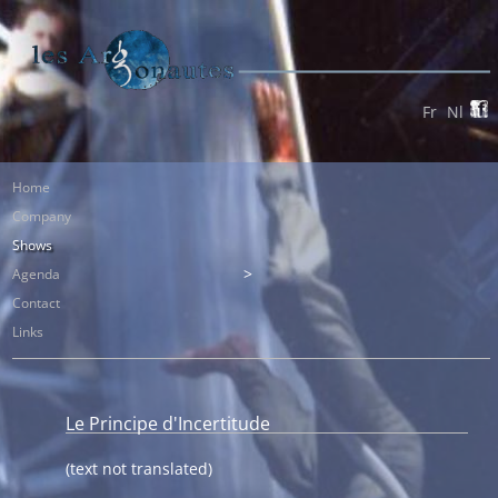
Fr
Nl
Home
Company
Shows
Agenda
Contact
Links
Le Principe d'Incertitude
(text not translated)